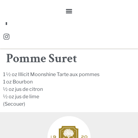
EN
Pomme Suret
1 ½ oz Illicit Moonshine Tarte aux pommes
1 oz Bourbon
½ oz jus de citron
½ oz jus de lime
(Secouer)