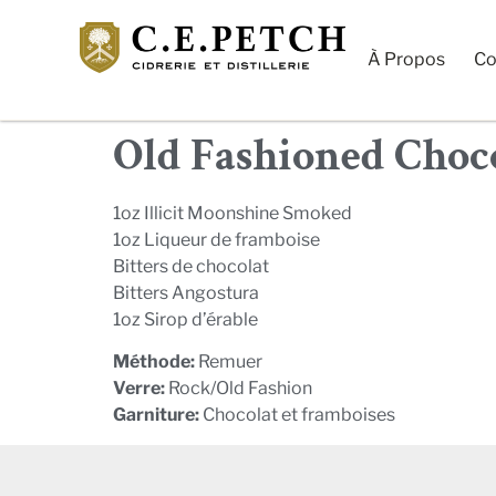
À Propos
Co
Old Fashioned Choc
1oz Illicit Moonshine Smoked
1oz Liqueur de framboise
Bitters de chocolat
Bitters Angostura
1oz Sirop d’érable
Méthode:
Remuer
Verre:
Rock/Old Fashion
Garniture:
Chocolat et framboises